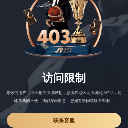
访问限制
尊敬的用户，由于相关法律限制，您所在地区无法访问J9产品，对
此造成的不便，我们深表歉意，您如有疑问请联系客服。
联系客服