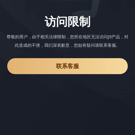
访问限制
尊敬的用户，由于相关法律限制，您所在地区无法访问J9产品，对
此造成的不便，我们深表歉意，您如有疑问请联系客服。
联系客服