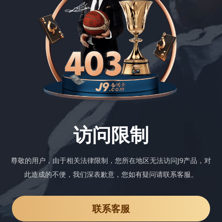
访问限制
尊敬的用户，由于相关法律限制，您所在地区无法访问J9产品，对
此造成的不便，我们深表歉意，您如有疑问请联系客服。
联系客服