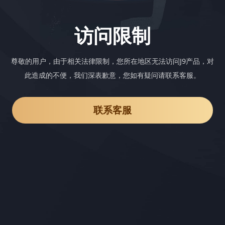
访问限制
尊敬的用户，由于相关法律限制，您所在地区无法访问J9产品，对
此造成的不便，我们深表歉意，您如有疑问请联系客服。
联系客服