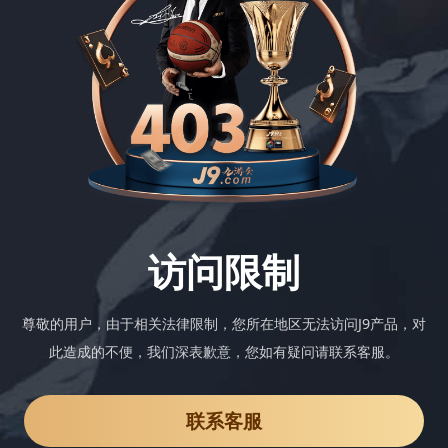
访问限制
尊敬的用户，由于相关法律限制，您所在地区无法访问J9产品，对
此造成的不便，我们深表歉意，您如有疑问请联系客服。
联系客服