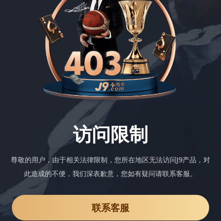
访问限制
尊敬的用户，由于相关法律限制，您所在地区无法访问J9产品，对
此造成的不便，我们深表歉意，您如有疑问请联系客服。
联系客服